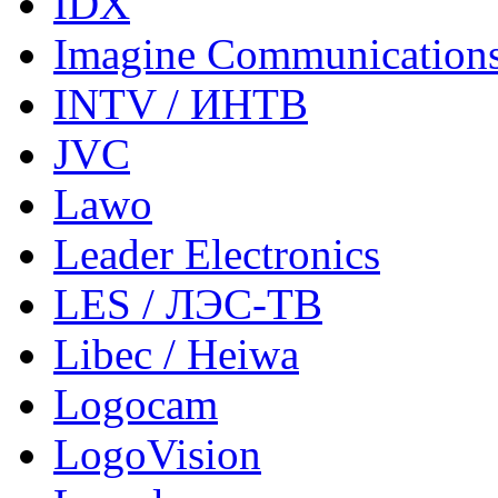
IDX
Imagine Communication
INTV / ИНТВ
JVC
Lawo
Leader Electronics
LES / ЛЭС-ТВ
Libec / Heiwa
Logocam
LogoVision