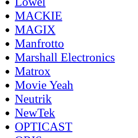
Lowel
MACKIE
MAGIX
Manfrotto
Marshall Electronics
Matrox
Movie Yeah
Neutrik
NewTek
OPTICAST