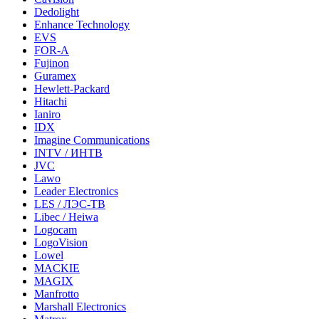
Dedolight
Enhance Technology
EVS
FOR-A
Fujinon
Guramex
Hewlett-Packard
Hitachi
Ianiro
IDX
Imagine Communications
INTV / ИНТВ
JVC
Lawo
Leader Electronics
LES / ЛЭС-ТВ
Libec / Heiwa
Logocam
LogoVision
Lowel
MACKIE
MAGIX
Manfrotto
Marshall Electronics