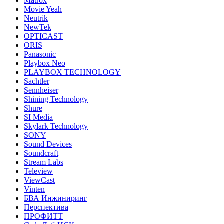
Matrox
Movie Yeah
Neutrik
NewTek
OPTICAST
ORIS
Panasonic
Playbox Neo
PLAYBOX TECHNOLOGY
Sachtler
Sennheiser
Shining Technology
Shure
SI Media
Skylark Technology
SONY
Sound Devices
Soundcraft
Stream Labs
Teleview
ViewCast
Vinten
БВА Инжиниринг
Перспектива
ПРОФИТТ