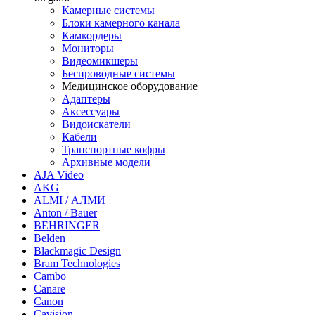
Камерные системы
Блоки камерного канала
Камкордеры
Мониторы
Видеомикшеры
Беспроводные системы
Медицинское оборудование
Адаптеры
Аксессуары
Видоискатели
Кабели
Транспортные кофры
Архивные модели
AJA Video
AKG
ALMI / АЛМИ
Anton / Bauer
BEHRINGER
Belden
Blackmagic Design
Bram Technologies
Cambo
Canare
Canon
Cavision