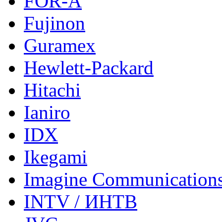
FOR-A
Fujinon
Guramex
Hewlett-Packard
Hitachi
Ianiro
IDX
Ikegami
Imagine Communication
INTV / ИНТВ