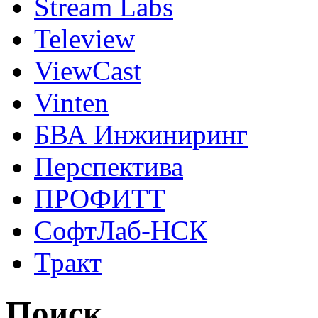
Stream Labs
Teleview
ViewCast
Vinten
БВА Инжиниринг
Перспектива
ПРОФИТТ
СофтЛаб-НСК
Тракт
Поиск