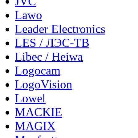
JVC
Lawo
Leader Electronics
LES / ЛЭС-ТВ
Libec / Heiwa
Logocam
LogoVision
Lowel
MACKIE
MAGIX