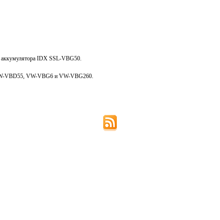
ва аккумулятора IDX SSL-VBG50.
й VW-VBD55, VW-VBG6 и VW-VBG260.