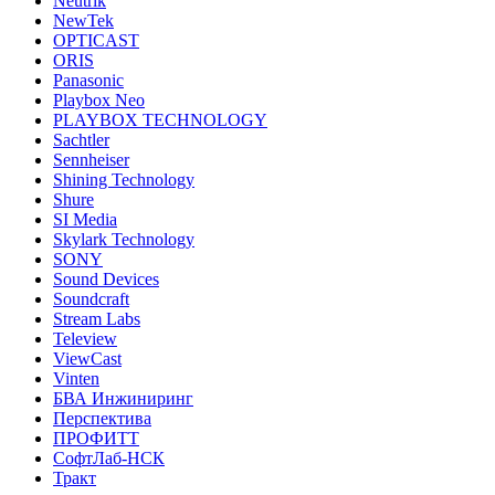
Neutrik
NewTek
OPTICAST
ORIS
Panasonic
Playbox Neo
PLAYBOX TECHNOLOGY
Sachtler
Sennheiser
Shining Technology
Shure
SI Media
Skylark Technology
SONY
Sound Devices
Soundcraft
Stream Labs
Teleview
ViewCast
Vinten
БВА Инжиниринг
Перспектива
ПРОФИТТ
СофтЛаб-НСК
Тракт