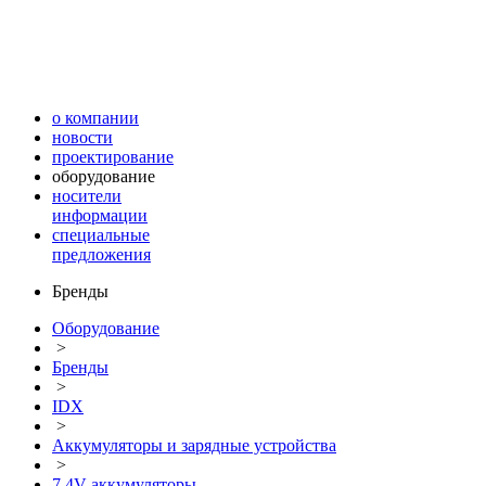
о компании
новости
проектирование
оборудование
носители
информации
специальные
предложения
Бренды
Оборудование
>
Бренды
>
IDX
>
Аккумуляторы и зарядные устройства
>
7,4V аккумуляторы