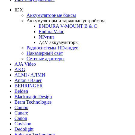
IDX
Аккумуляторные боксы
Аккумуляторы и зарядные устройства
ENDURA V-MOUNT B & C
Endura V-loc
NP-тип
7,4V аккумуляторы
Радиосистемы HD-видео
Накамерный свет
Сетевые адаптеры
AJA Video
AKG
ALMI / АЛМИ
Anton / Bauer
BEHRINGER
Belden
Blackmagic Design
Bram Technologies
Cambo
Canare
Canon
Cavision
Dedolight
Enhance Technology