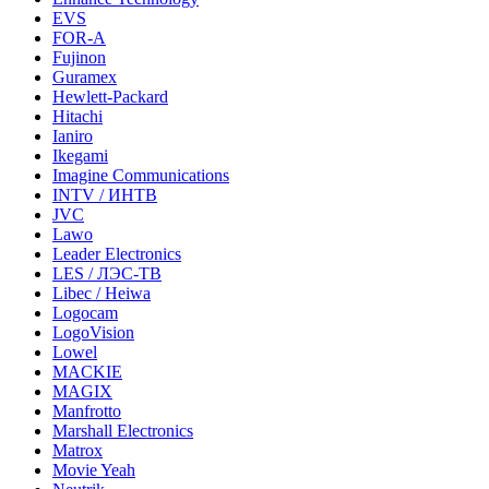
EVS
FOR-A
Fujinon
Guramex
Hewlett-Packard
Hitachi
Ianiro
Ikegami
Imagine Communications
INTV / ИНТВ
JVC
Lawo
Leader Electronics
LES / ЛЭС-ТВ
Libec / Heiwa
Logocam
LogoVision
Lowel
MACKIE
MAGIX
Manfrotto
Marshall Electronics
Matrox
Movie Yeah