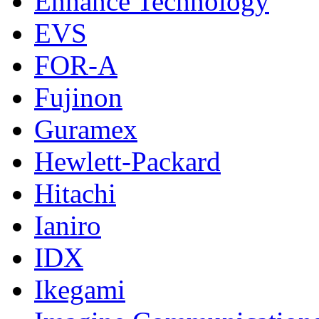
Enhance Technology
EVS
FOR-A
Fujinon
Guramex
Hewlett-Packard
Hitachi
Ianiro
IDX
Ikegami