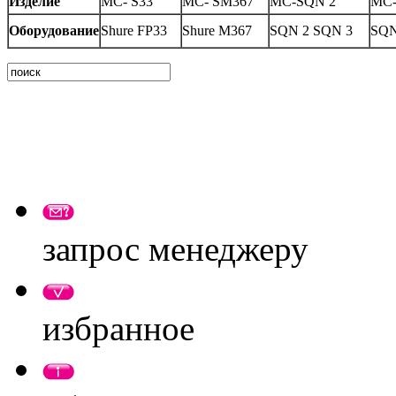
Изделие
MC- S33
MC- SM367
MC-SQN 2
MC-
Оборудование
Shure FP33
Shure M367
SQN 2 SQN 3
SQN
запрос менеджеру
избранное