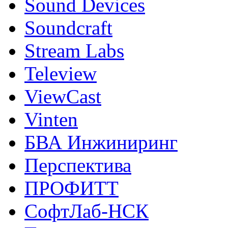
Sound Devices
Soundcraft
Stream Labs
Teleview
ViewCast
Vinten
БВА Инжиниринг
Перспектива
ПРОФИТТ
СофтЛаб-НСК