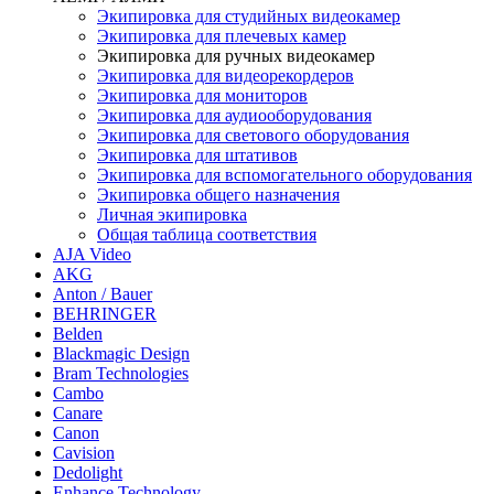
Экипировка для студийных видеокамер
Экипировка для плечевых камер
Экипировка для ручных видеокамер
Экипировка для видеорекордеров
Экипировка для мониторов
Экипировка для аудиооборудования
Экипировка для светового оборудования
Экипировка для штативов
Экипировка для вспомогательного оборудования
Экипировка общего назначения
Личная экипировка
Общая таблица соответствия
AJA Video
AKG
Anton / Bauer
BEHRINGER
Belden
Blackmagic Design
Bram Technologies
Cambo
Canare
Canon
Cavision
Dedolight
Enhance Technology