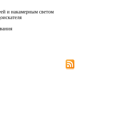
еей и накамерным светом
доискателя
вания