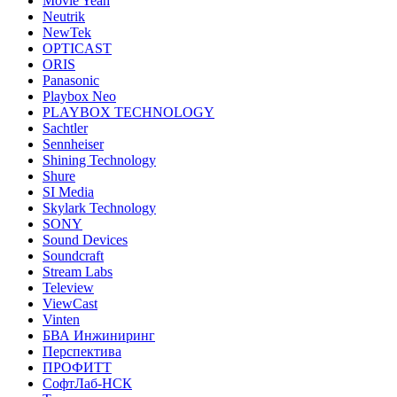
Movie Yeah
Neutrik
NewTek
OPTICAST
ORIS
Panasonic
Playbox Neo
PLAYBOX TECHNOLOGY
Sachtler
Sennheiser
Shining Technology
Shure
SI Media
Skylark Technology
SONY
Sound Devices
Soundcraft
Stream Labs
Teleview
ViewCast
Vinten
БВА Инжиниринг
Перспектива
ПРОФИТТ
СофтЛаб-НСК