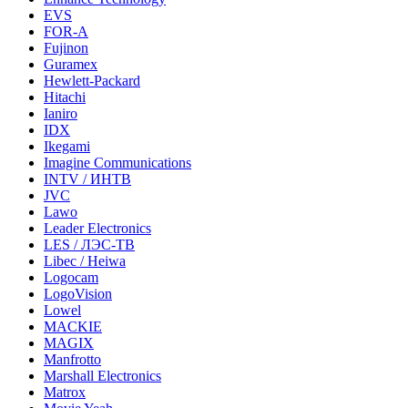
EVS
FOR-A
Fujinon
Guramex
Hewlett-Packard
Hitachi
Ianiro
IDX
Ikegami
Imagine Communications
INTV / ИНТВ
JVC
Lawo
Leader Electronics
LES / ЛЭС-ТВ
Libec / Heiwa
Logocam
LogoVision
Lowel
MACKIE
MAGIX
Manfrotto
Marshall Electronics
Matrox