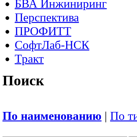
БВА Инжиниринг
Перспектива
ПРОФИТТ
СофтЛаб-НСК
Тракт
Поиск
По наименованию
|
По т