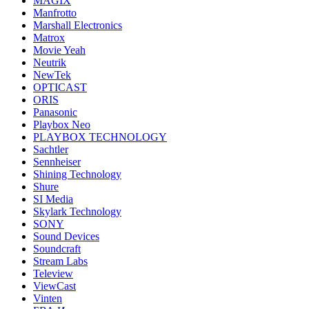
MAGIX
Manfrotto
Marshall Electronics
Matrox
Movie Yeah
Neutrik
NewTek
OPTICAST
ORIS
Panasonic
Playbox Neo
PLAYBOX TECHNOLOGY
Sachtler
Sennheiser
Shining Technology
Shure
SI Media
Skylark Technology
SONY
Sound Devices
Soundcraft
Stream Labs
Teleview
ViewCast
Vinten