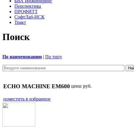
БВА Инжиниринг
Перспектива
ПРОФИТТ
СофтЛаб-НСК
Тракт
Поиск
По наименованию
|
По типу
ECHO MACHINE EM600
цена:
руб.
поместить в избранное