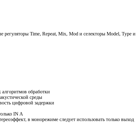
е регуляторы Time, Repeat, Mix, Mod и селекторы Model, Type и
х алгоритмов обработки
акустической среды
ивость цифровой задержки
только IN A
реоэффект, в монорежиме следует использовать только выход