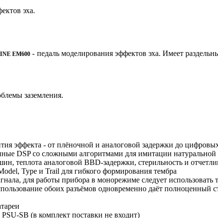
ектов эха.
- педаль моделирования эффектов эха. Имеет раздельны
INE EM600
облемы заземления.
тия эффекта - от плёночной и аналоговой задержки до цифровы
енные DSP со сложными алгоритмами для имитации натуральной 
ашин, теплота аналоговой BBD-задержки, стерильность и отчетл
Model, Type и Trail для гибкого формирования тембра
гнала, для работы прибора в монорежиме следует использовать 
ользование обоих разъёмов одновременно даёт полноценный сте
атареи
PSU-SB (в комплект поставки не входит)