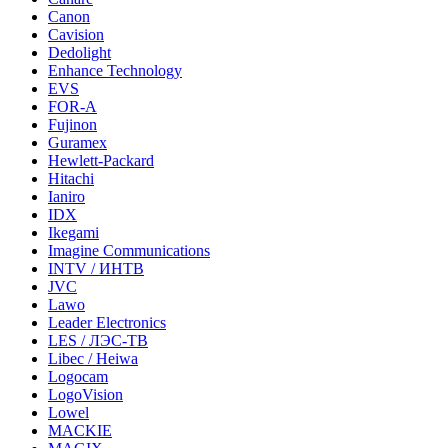
Canon
Cavision
Dedolight
Enhance Technology
EVS
FOR-A
Fujinon
Guramex
Hewlett-Packard
Hitachi
Ianiro
IDX
Ikegami
Imagine Communications
INTV / ИНТВ
JVC
Lawo
Leader Electronics
LES / ЛЭС-ТВ
Libec / Heiwa
Logocam
LogoVision
Lowel
MACKIE