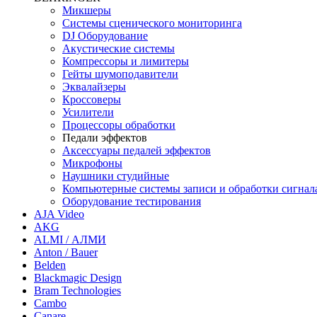
Микшеры
Системы сценического мониторинга
DJ Оборудование
Акустические системы
Компрессоры и лимитеры
Гейты шумоподавители
Эквалайзеры
Кроссоверы
Усилители
Процессоры обработки
Педали эффектов
Аксессуары педалей эффектов
Микрофоны
Наушники студийные
Компьютерные системы записи и обработки сигнал
Оборудование тестирования
AJA Video
AKG
ALMI / АЛМИ
Anton / Bauer
Belden
Blackmagic Design
Bram Technologies
Cambo
Canare