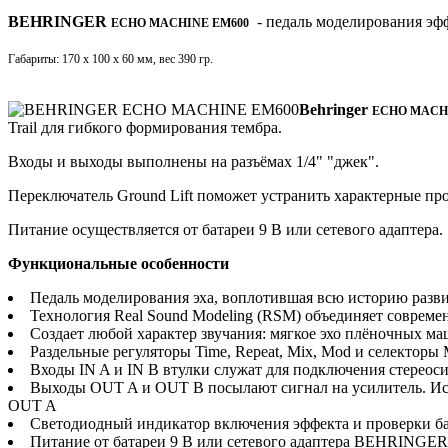
BEHRINGER
- педаль моделирования эфф
ECHO MACHINE EM600
Габариты: 170 х 100 х 60 мм, вес 390 гр.
Behringer
ECHO MACH
Trail для гибкого формирования тембра.
Входы и выходы выполнены на разъёмах 1/4" "джек".
Переключатель Ground Lift поможет устранить характерные пр
Питание осуществляется от батареи 9 В или сетевого адаптера.
Функциональные особенности
Педаль моделирования эха, воплотившая всю историю разви
Технология Real Sound Modeling (RSM) объединяет соврем
Создает любой характер звучания: мягкое эхо плёночных м
Раздельные регуляторы Time, Repeat, Mix, Mod и селекторы 
Входы IN A и IN B втулки служат для подключения стереоси
Выходы OUT A и OUT B посылают сигнал на усилитель. Исп
OUT A
Светодиодный индикатор включения эффекта и проверки б
Питание от батареи 9 В или сетевого адаптера BEHRINGER 