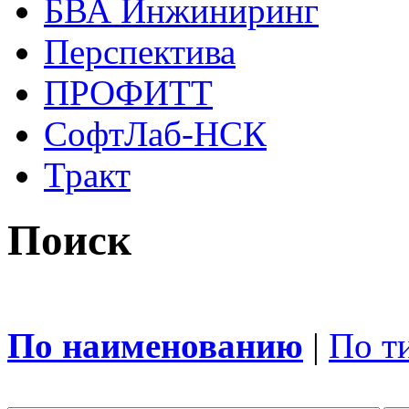
БВА Инжиниринг
Перспектива
ПРОФИТТ
СофтЛаб-НСК
Тракт
Поиск
По наименованию
|
По т