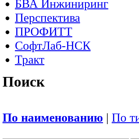
БВА Инжиниринг
Перспектива
ПРОФИТТ
СофтЛаб-НСК
Тракт
Поиск
По наименованию
|
По т