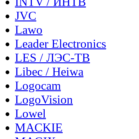
INTV / ИНТВ
JVC
Lawo
Leader Electronics
LES / ЛЭС-ТВ
Libec / Heiwa
Logocam
LogoVision
Lowel
MACKIE