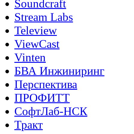
Soundcraft
Stream Labs
Teleview
ViewCast
Vinten
БВА Инжиниринг
Перспектива
ПРОФИТТ
СофтЛаб-НСК
Тракт