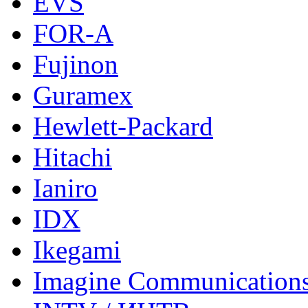
EVS
FOR-A
Fujinon
Guramex
Hewlett-Packard
Hitachi
Ianiro
IDX
Ikegami
Imagine Communication