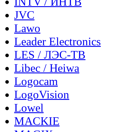
INTV / ИНТВ
JVC
Lawo
Leader Electronics
LES / ЛЭС-ТВ
Libec / Heiwa
Logocam
LogoVision
Lowel
MACKIE