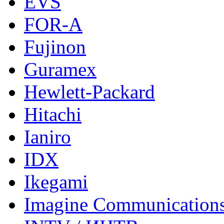
EVS
FOR-A
Fujinon
Guramex
Hewlett-Packard
Hitachi
Ianiro
IDX
Ikegami
Imagine Communication