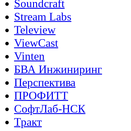
Soundcraft
Stream Labs
Teleview
ViewCast
Vinten
БВА Инжиниринг
Перспектива
ПРОФИТТ
СофтЛаб-НСК
Тракт