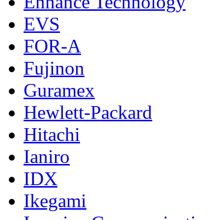
Enhance Technology
EVS
FOR-A
Fujinon
Guramex
Hewlett-Packard
Hitachi
Ianiro
IDX
Ikegami