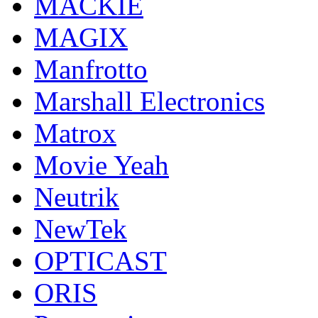
MACKIE
MAGIX
Manfrotto
Marshall Electronics
Matrox
Movie Yeah
Neutrik
NewTek
OPTICAST
ORIS