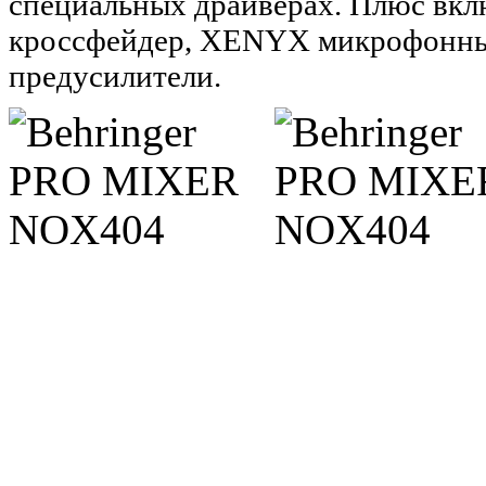
специальных драйверах. Плюс вк
кроссфейдер, XENYX микрофонный
предусилители.