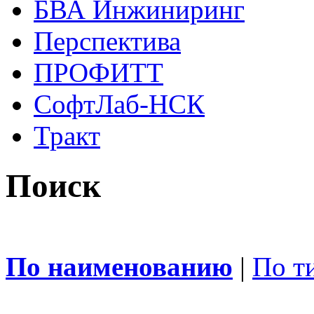
БВА Инжиниринг
Перспектива
ПРОФИТТ
СофтЛаб-НСК
Тракт
Поиск
По наименованию
|
По т