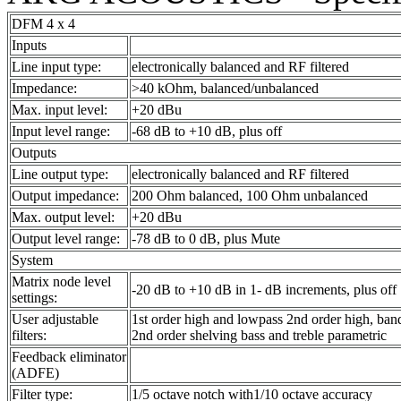
DFM 4 x 4
Inputs
Line input type:
electronically balanced and RF filtered
Impedance:
>40 kOhm, balanced/unbalanced
Max. input level:
+20 dBu
Input level range:
-68 dB to +10 dB, plus off
Outputs
Line output type:
electronically balanced and RF filtered
Output impedance:
200 Ohm balanced, 100 Ohm unbalanced
Max. output level:
+20 dBu
Output level range:
-78 dB to 0 dB, plus Mute
System
Matrix node level
-20 dB to +10 dB in 1- dB increments, plus off
settings:
User adjustable
1st order high and lowpass 2nd order high, band
filters:
2nd order shelving bass and treble parametric
Feedback eliminator
(ADFE)
Filter type:
1/5 octave notch with1/10 octave accuracy