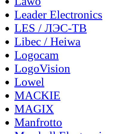
Lawo
Leader Electronics
LES / ЛЭС-ТВ
Libec / Heiwa
Logocam
LogoVision
Lowel
MACKIE
MAGIX
Manfrotto