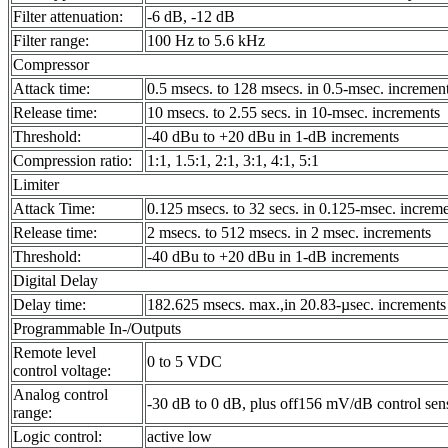
Filter attenuation:
-6 dB, -12 dB
Filter range:
100 Hz to 5.6 kHz
Compressor
Attack time:
0.5 msecs. to 128 msecs. in 0.5-msec. incremen
Release time:
10 msecs. to 2.55 secs. in 10-msec. increments
Threshold:
-40 dBu to +20 dBu in 1-dB increments
Compression ratio:
1:1, 1.5:1, 2:1, 3:1, 4:1, 5:1
Limiter
Attack Time:
0.125 msecs. to 32 secs. in 0.125-msec. increm
Release time:
2 msecs. to 512 msecs. in 2 msec. increments
Threshold:
-40 dBu to +20 dBu in 1-dB increments
Digital Delay
Delay time:
182.625 msecs. max.,in 20.83-µsec. increments
Programmable In-/Outputs
Remote level
0 to 5 VDC
control voltage:
Analog control
-30 dB to 0 dB, plus off156 mV/dB control sens
range:
Logic control:
active low