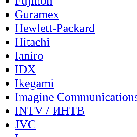
Fujinon
Guramex
Hewlett-Packard
Hitachi
Ianiro
IDX
Ikegami
Imagine Communication
INTV / ИНТВ
JVC