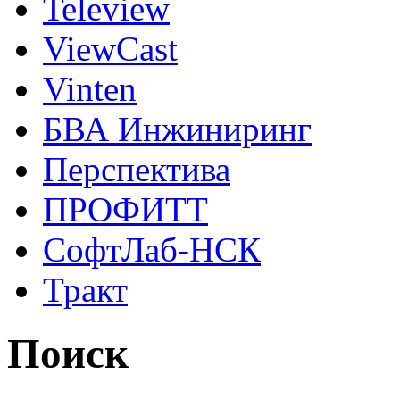
Teleview
ViewCast
Vinten
БВА Инжиниринг
Перспектива
ПРОФИТТ
СофтЛаб-НСК
Тракт
Поиск