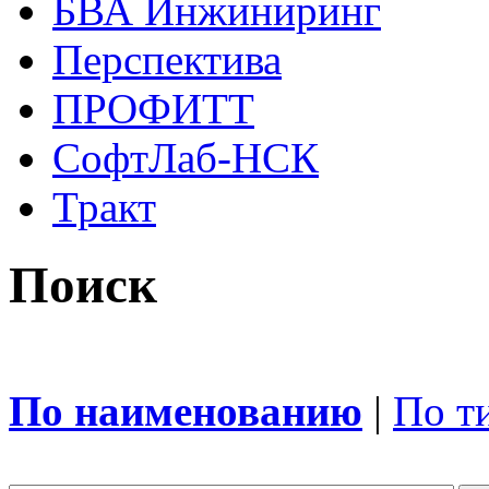
БВА Инжиниринг
Перспектива
ПРОФИТТ
СофтЛаб-НСК
Тракт
Поиск
По наименованию
|
По т