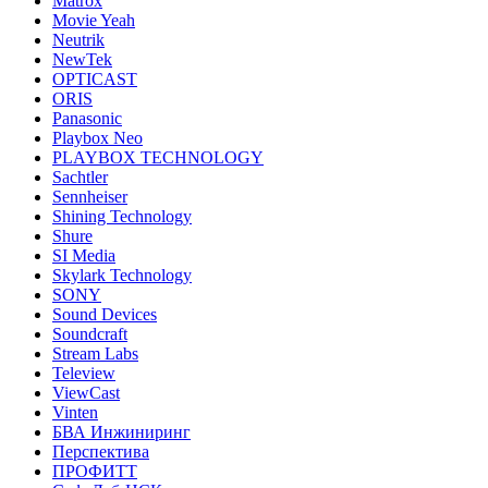
Matrox
Movie Yeah
Neutrik
NewTek
OPTICAST
ORIS
Panasonic
Playbox Neo
PLAYBOX TECHNOLOGY
Sachtler
Sennheiser
Shining Technology
Shure
SI Media
Skylark Technology
SONY
Sound Devices
Soundcraft
Stream Labs
Teleview
ViewCast
Vinten
БВА Инжиниринг
Перспектива
ПРОФИТТ