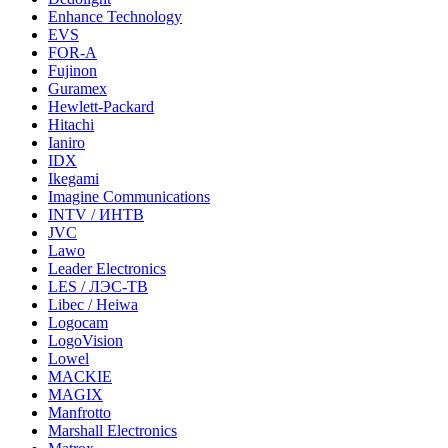
Enhance Technology
EVS
FOR-A
Fujinon
Guramex
Hewlett-Packard
Hitachi
Ianiro
IDX
Ikegami
Imagine Communications
INTV / ИНТВ
JVC
Lawo
Leader Electronics
LES / ЛЭС-ТВ
Libec / Heiwa
Logocam
LogoVision
Lowel
MACKIE
MAGIX
Manfrotto
Marshall Electronics