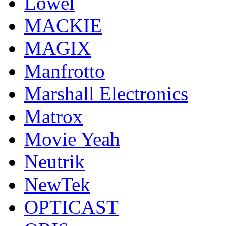
Lowel
MACKIE
MAGIX
Manfrotto
Marshall Electronics
Matrox
Movie Yeah
Neutrik
NewTek
OPTICAST