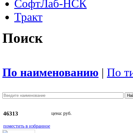
СофтЛаб-НСК
Тракт
Поиск
По наименованию
|
По т
46313
цена:
руб.
поместить в избранное