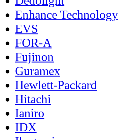
Dedolight
Enhance Technology
EVS
FOR-A
Fujinon
Guramex
Hewlett-Packard
Hitachi
Ianiro
IDX