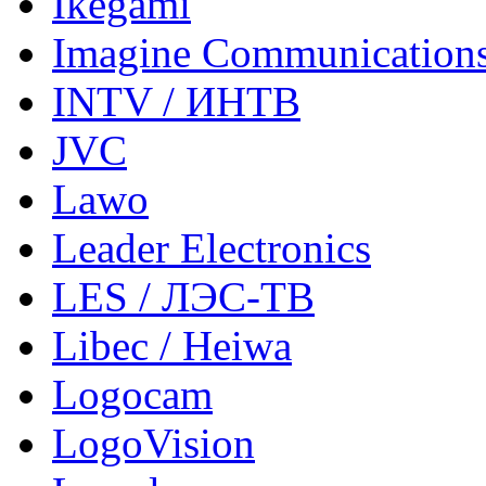
Ikegami
Imagine Communication
INTV / ИНТВ
JVC
Lawo
Leader Electronics
LES / ЛЭС-ТВ
Libec / Heiwa
Logocam
LogoVision