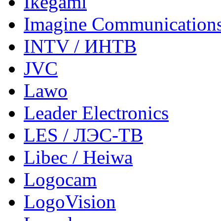
Ikegami
Imagine Communication
INTV / ИНТВ
JVC
Lawo
Leader Electronics
LES / ЛЭС-ТВ
Libec / Heiwa
Logocam
LogoVision