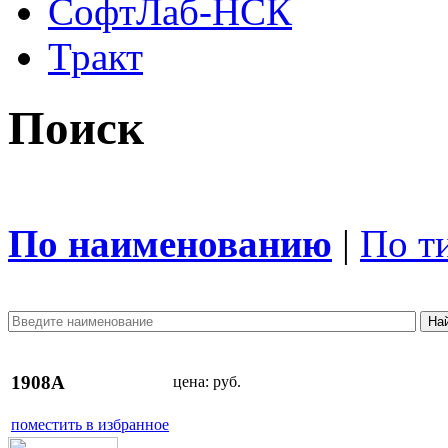
СофтЛаб-НСК
Тракт
Поиск
По наименованию
|
По т
1908A
цена:
руб.
поместить в избранное