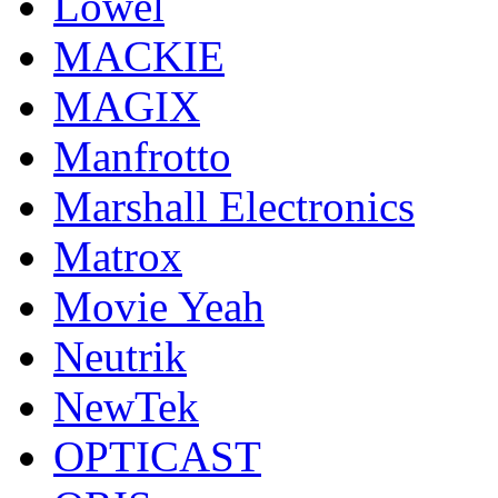
Lowel
MACKIE
MAGIX
Manfrotto
Marshall Electronics
Matrox
Movie Yeah
Neutrik
NewTek
OPTICAST