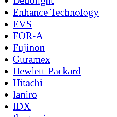
Dedolight
Enhance Technology
EVS
FOR-A
Fujinon
Guramex
Hewlett-Packard
Hitachi
Ianiro
IDX