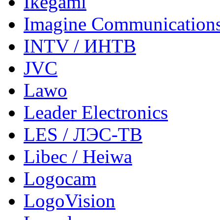
Ikegami
Imagine Communication
INTV / ИНТВ
JVC
Lawo
Leader Electronics
LES / ЛЭС-ТВ
Libec / Heiwa
Logocam
LogoVision