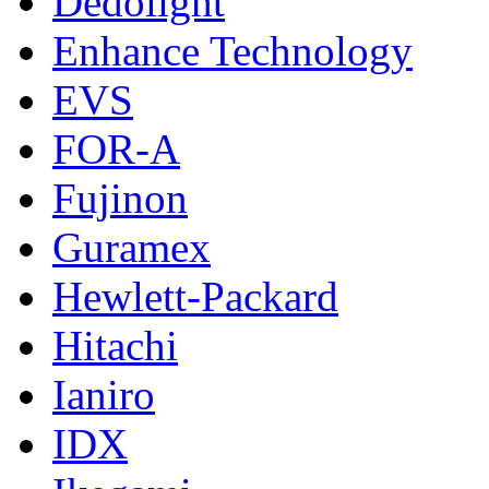
Dedolight
Enhance Technology
EVS
FOR-A
Fujinon
Guramex
Hewlett-Packard
Hitachi
Ianiro
IDX