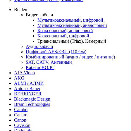
Belden
Видео кабели
Мультикоаксиальный, цифровой
Мультикоаксиальный, аналоговый
Коаксиальный, аналоговый
Коаксиальный, цифровой
Триаксиальный (Triax), Камерный
Аудио кабели
Цифровой AES/EBU (110 Ом)
Комбинированный (аудио / видео / питание)
SAT, CATV, Антенный
Кабели ВОЛС
AJA Video
AKG
ALMI / АЛМИ
Anton / Bauer
BEHRINGER
Blackmagic Design
Bram Technologies
Cambo
Canare
Canon
Cavision
Dedolight