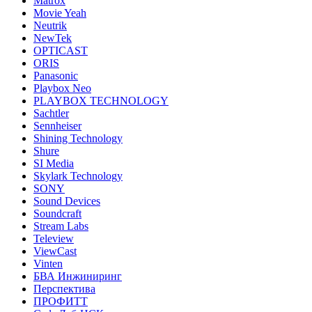
Matrox
Movie Yeah
Neutrik
NewTek
OPTICAST
ORIS
Panasonic
Playbox Neo
PLAYBOX TECHNOLOGY
Sachtler
Sennheiser
Shining Technology
Shure
SI Media
Skylark Technology
SONY
Sound Devices
Soundcraft
Stream Labs
Teleview
ViewCast
Vinten
БВА Инжиниринг
Перспектива
ПРОФИТТ