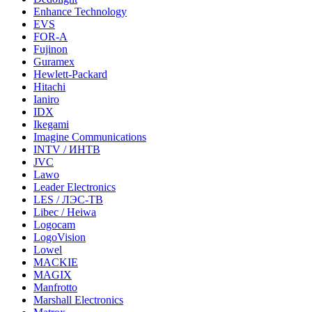
Enhance Technology
EVS
FOR-A
Fujinon
Guramex
Hewlett-Packard
Hitachi
Ianiro
IDX
Ikegami
Imagine Communications
INTV / ИНТВ
JVC
Lawo
Leader Electronics
LES / ЛЭС-ТВ
Libec / Heiwa
Logocam
LogoVision
Lowel
MACKIE
MAGIX
Manfrotto
Marshall Electronics