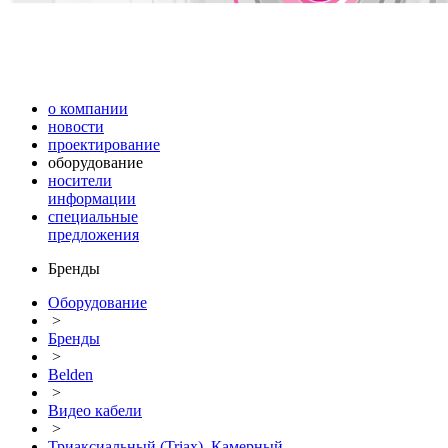
о компании
новости
проектирование
оборудование
носители
информации
специальные
предложения
Бренды
Оборудование
>
Бренды
>
Belden
>
Видео кабели
>
Триаксиальный (Triax), Камерный