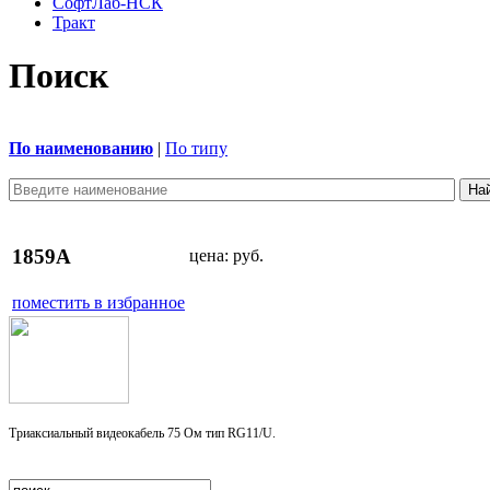
СофтЛаб-НСК
Тракт
Поиск
По наименованию
|
По типу
1859A
цена:
руб.
поместить в избранное
Триаксиальный видеокабель 75 Ом тип RG11/U.