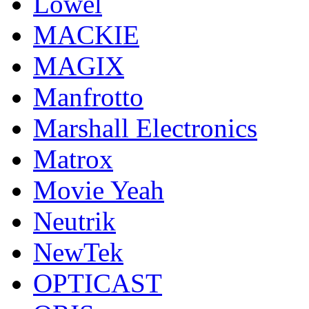
Lowel
MACKIE
MAGIX
Manfrotto
Marshall Electronics
Matrox
Movie Yeah
Neutrik
NewTek
OPTICAST