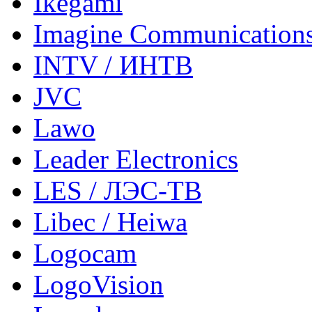
Ikegami
Imagine Communication
INTV / ИНТВ
JVC
Lawo
Leader Electronics
LES / ЛЭС-ТВ
Libec / Heiwa
Logocam
LogoVision