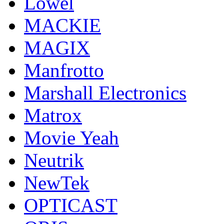
Lowel
MACKIE
MAGIX
Manfrotto
Marshall Electronics
Matrox
Movie Yeah
Neutrik
NewTek
OPTICAST