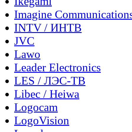
Ikegami
Imagine Communication
INTV / ИНТВ
JVC
Lawo
Leader Electronics
LES / ЛЭС-ТВ
Libec / Heiwa
Logocam
LogoVision