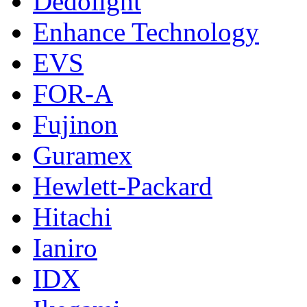
Dedolight
Enhance Technology
EVS
FOR-A
Fujinon
Guramex
Hewlett-Packard
Hitachi
Ianiro
IDX