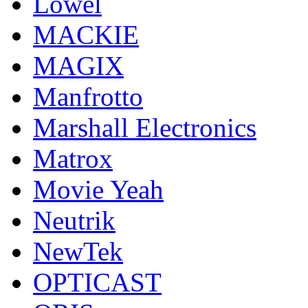
Lowel
MACKIE
MAGIX
Manfrotto
Marshall Electronics
Matrox
Movie Yeah
Neutrik
NewTek
OPTICAST