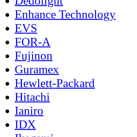
Dedolight
Enhance Technology
EVS
FOR-A
Fujinon
Guramex
Hewlett-Packard
Hitachi
Ianiro
IDX