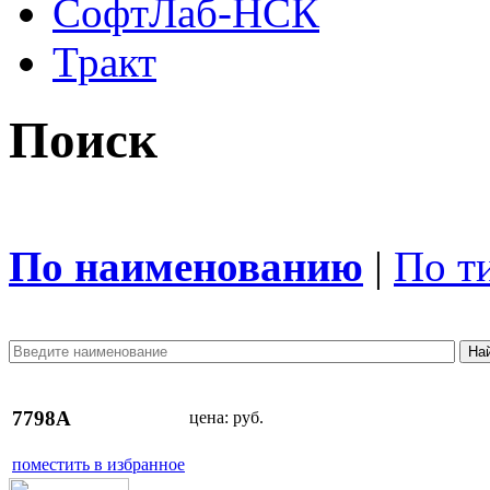
СофтЛаб-НСК
Тракт
Поиск
По наименованию
|
По т
7798A
цена:
руб.
поместить в избранное