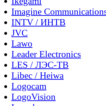
Ikegami
Imagine Communication
INTV / ИНТВ
JVC
Lawo
Leader Electronics
LES / ЛЭС-ТВ
Libec / Heiwa
Logocam
LogoVision