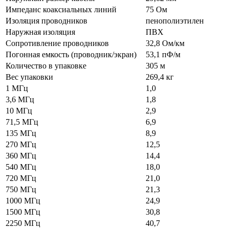
Импеданс коаксиальных линий
75 Ом
Изоляция проводников
пенополиэтилен
Наружная изоляция
ПВХ
Сопротивление проводников
32,8 Ом/км
Погонная емкость (проводник/экран)
53,1 пФ/м
Количество в упаковке
305 м
Вес упаковки
269,4 кг
1 МГц
1,0
3,6 МГц
1,8
10 МГц
2,9
71,5 МГц
6,9
135 МГц
8,9
270 МГц
12,5
360 МГц
14,4
540 МГц
18,0
720 МГц
21,0
750 МГц
21,3
1000 МГц
24,9
1500 МГц
30,8
2250 МГц
40,7