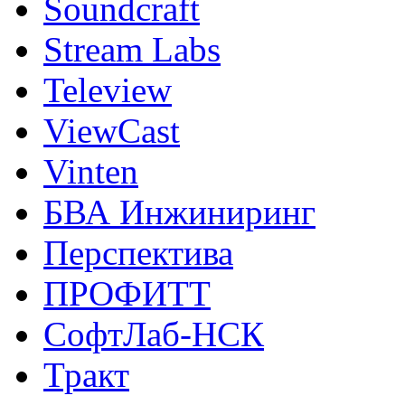
Soundcraft
Stream Labs
Teleview
ViewCast
Vinten
БВА Инжиниринг
Перспектива
ПРОФИТТ
СофтЛаб-НСК
Тракт