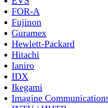
EVS
FOR-A
Fujinon
Guramex
Hewlett-Packard
Hitachi
Ianiro
IDX
Ikegami
Imagine Communication