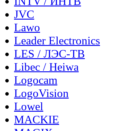
INTV / ИНТВ
JVC
Lawo
Leader Electronics
LES / ЛЭС-ТВ
Libec / Heiwa
Logocam
LogoVision
Lowel
MACKIE