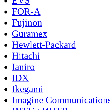
EVS
FOR-A
Fujinon
Guramex
Hewlett-Packard
Hitachi
Ianiro
IDX
Ikegami
Imagine Communication