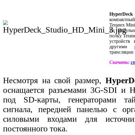
HyperDeck
компактны
Teranex Mini
Ее модульн
полку Teran
устройств
другими 
трансляции 
Скачать:
с
Несмотря на свой размер,
HyperD
оснащается разъемами 3G-SDI и 
под SD-карты, генераторами та
сигнала, передней панелью с ор
силовыми входами для источни
постоянного тока.