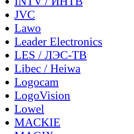
INTV / ИНТВ
JVC
Lawo
Leader Electronics
LES / ЛЭС-ТВ
Libec / Heiwa
Logocam
LogoVision
Lowel
MACKIE