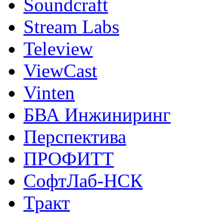
Soundcraft
Stream Labs
Teleview
ViewCast
Vinten
БВА Инжиниринг
Перспектива
ПРОФИТТ
СофтЛаб-НСК
Тракт