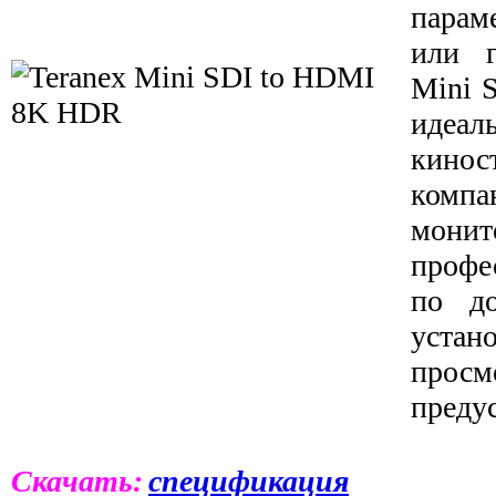
парам
или г
Mini 
идеа
кинос
компа
монит
профе
по до
уста
прос
преду
Скачать:
спецификация