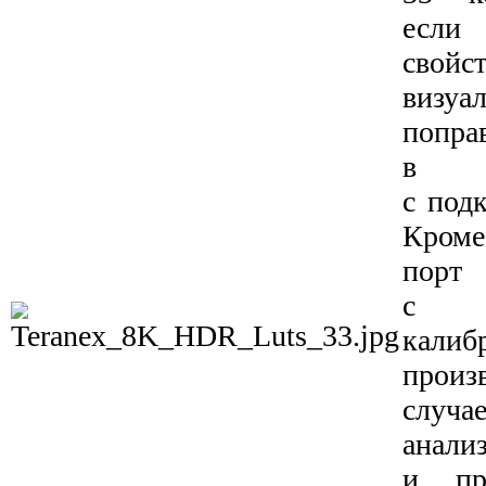
если 
свойс
визуа
поп
в с
с под
Кроме
порт
с и
кали
произ
случ
ана
и пр