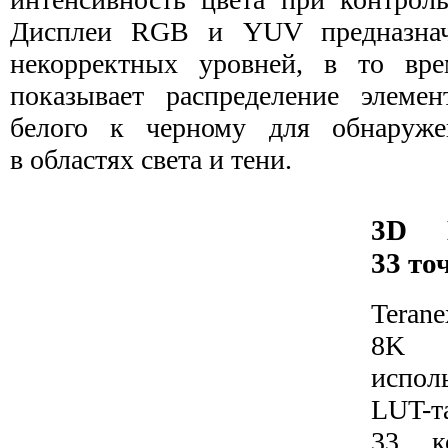
Дисплеи RGB и YUV предназнач
некорректных уровней, в то вре
показывает распределение элеме
белого к черному для обнаруже
в областях света и тени.
3D 
33 то
Teran
8K 
испол
LUT-
33 ко