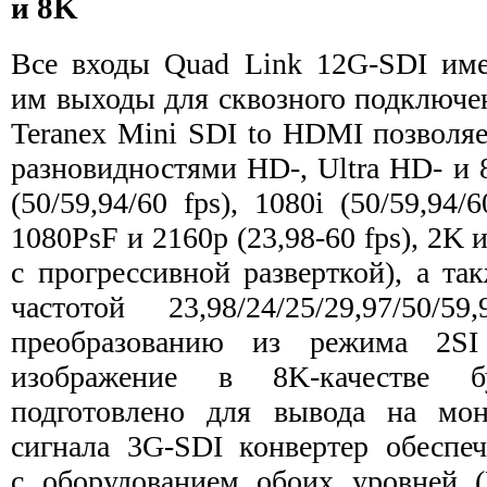
и 8K
Все входы Quad Link 12G-SDI им
им выходы для сквозного подключен
Teranex Mini SDI to HDMI позволя
разновидностями HD-, Ultra HD- и 
(50/59,94/60 fps), 1080i (50/59,94/
1080PsF и 2160p (23,98-60 fps), 2K 
с прогрессивной разверткой), а та
частотой 23,98/24/25/29,97/50/5
преобразованию из режима 2SI
изображение в 8K-качестве бу
подготовлено для вывода на мон
сигнала 3G-SDI конвертер обеспеч
с оборудованием обоих уровней (