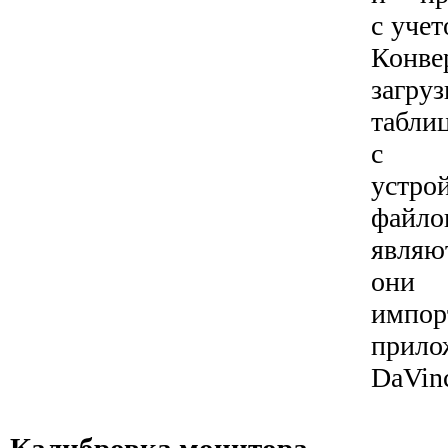
с учет
Конве
загр
табли
с п
устро
фай
являю
они
имп
при
DaVinc
Калибровка монитора