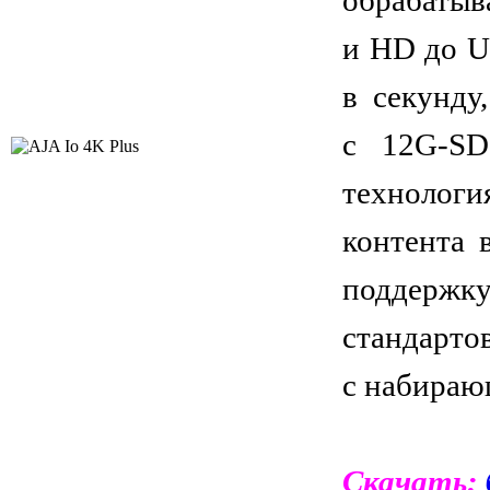
и HD до Ul
в секунду
с 12G-SD
технологи
контента 
поддержк
стандарт
с набираю
Скачать: