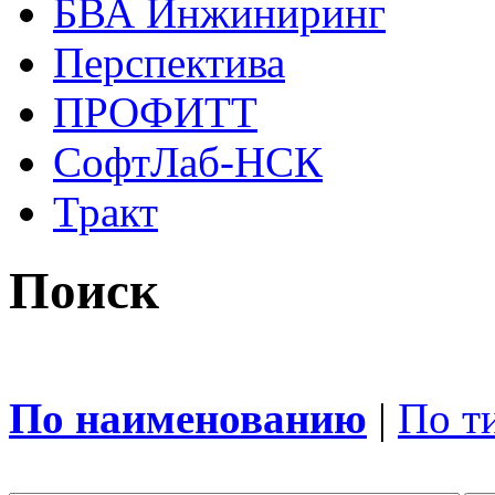
БВА Инжиниринг
Перспектива
ПРОФИТТ
СофтЛаб-НСК
Тракт
Поиск
По наименованию
|
По т