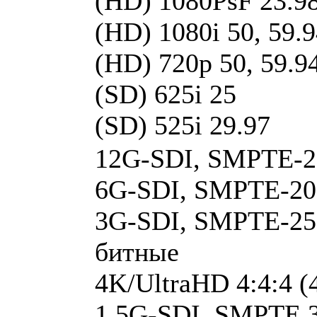
(HD) 1080PsF 23.98,
(HD) 1080i 50, 59.9
(HD) 720p 50, 59.94
(SD) 625i 25
(SD) 525i 29.97
12G-SDI, SMPTE-208
6G-SDI, SMPTE-2081
3G-SDI, SMPTE-259/
битные
4K/UltraHD 4:4:4 (
1.5G-SDI, SMPTE 3