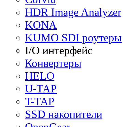
HDR Image Analyzer
KONA
KUMO SDI роутеры
I/O интерфейс
Конвертеры
HELO
U-TAP
T-TAP
SSD накопители
OpenGear