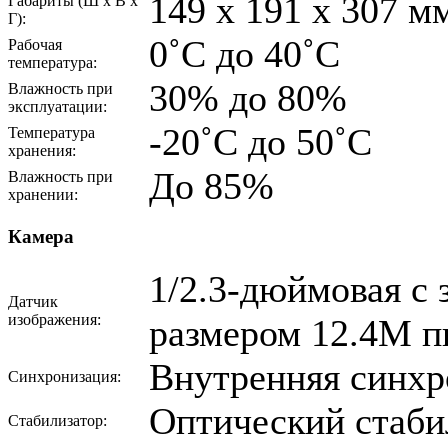
149 x 191 x 307 м
Габариты (Ш x В x
Г):
0˚C до 40˚C
Рабочая
температура:
30% до 80%
Влажность при
эксплуатации:
-20˚C до 50˚C
Температура
хранения:
До 85%
Влажность при
хранении:
Камера
1/2.3-дюймовая с
Датчик
изображения:
размером 12.4M п
Внутренняя синхр
Синхронизация:
Оптический стаби
Стабилизатор: