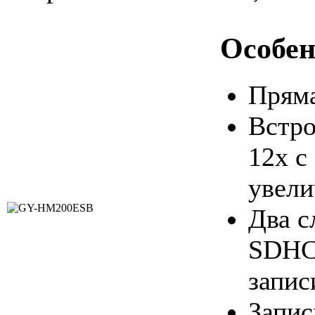
Особен
Пряма
Встро
12x с
увели
Два с
SDHC 
запис
Запис