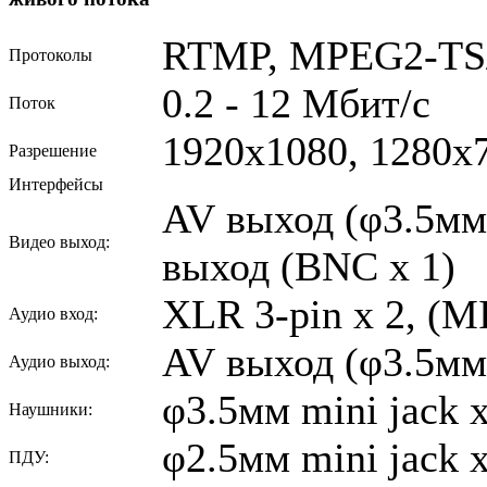
RTMP, MPEG2-TS/
Протоколы
0.2 - 12 Мбит/с
Поток
1920x1080, 1280x7
Разрешение
Интерфейсы
AV выход (φ3.5мм 
Видео выход:
выход (BNC x 1)
XLR 3-pin x 2, (M
Аудио вход:
AV выход (φ3.5мм 
Аудио выход:
φ3.5мм mini jack x
Наушники:
φ2.5мм mini jack x
ПДУ: