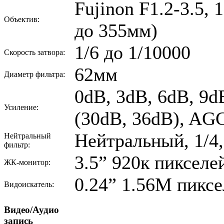
Fujinon F1.2-3.5,
Объектив:
до 355мм)
1/6 до 1/10000
Скорость затвора:
62мм
Диаметр фильтра:
0dB, 3dB, 6dB, 9d
Усиление:
(30dB, 36dB), AG
Нейтральный, 1/4,
Нейтральный
фильтр:
3.5” 920к пикселей
ЖК-монитор:
0.24” 1.56M пиксе
Видоискатель:
Видео/Аудио
запись