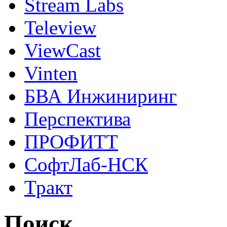
Stream Labs
Teleview
ViewCast
Vinten
БВА Инжиниринг
Перспектива
ПРОФИТТ
СофтЛаб-НСК
Тракт
Поиск