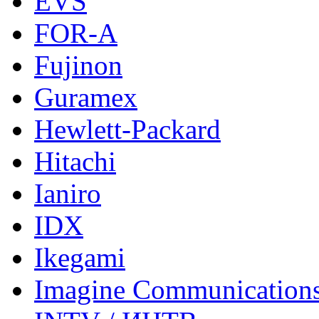
EVS
FOR-A
Fujinon
Guramex
Hewlett-Packard
Hitachi
Ianiro
IDX
Ikegami
Imagine Communication