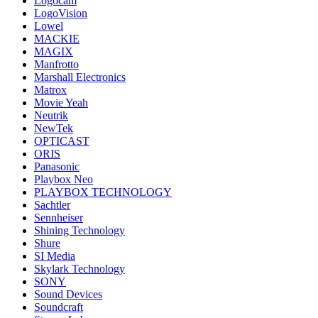
Logocam
LogoVision
Lowel
MACKIE
MAGIX
Manfrotto
Marshall Electronics
Matrox
Movie Yeah
Neutrik
NewTek
OPTICAST
ORIS
Panasonic
Playbox Neo
PLAYBOX TECHNOLOGY
Sachtler
Sennheiser
Shining Technology
Shure
SI Media
Skylark Technology
SONY
Sound Devices
Soundcraft