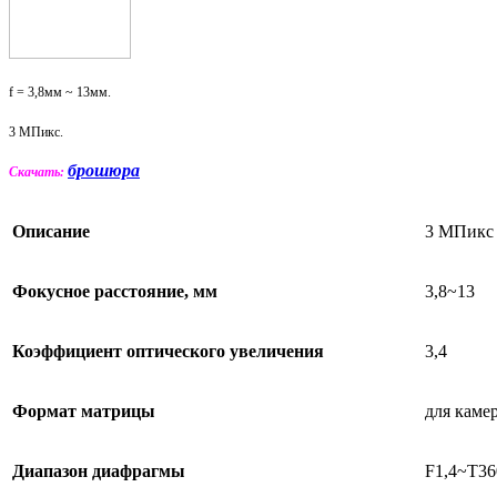
f = 3,8мм ~ 13мм.
3 МПикс.
брошюра
Скачать:
Описание
3 МПикс
Фокусное расстояние, мм
3,8~13
Коэффициент оптического увеличения
3,4
Формат матрицы
для камер
Диапазон диафрагмы
F1,4~T36