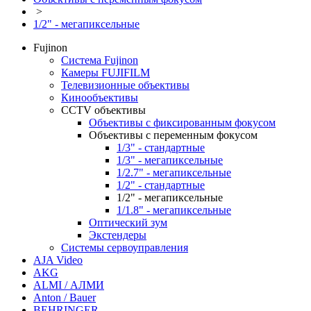
>
1/2" - мегапиксельные
Fujinon
Система Fujinon
Камеры FUJIFILM
Телевизионные объективы
Кинообъективы
CCTV объективы
Объективы с фиксированным фокусом
Объективы с переменным фокусом
1/3" - стандартные
1/3" - мегапиксельные
1/2.7" - мегапиксельные
1/2" - стандартные
1/2" - мегапиксельные
1/1.8" - мегапиксельные
Оптический зум
Экстендеры
Системы сервоуправления
AJA Video
AKG
ALMI / АЛМИ
Anton / Bauer
BEHRINGER