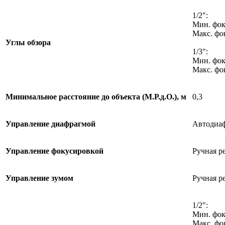
1/2":
Мин. фоку
Макс. фок
Углы обзора
1/3":
Мин. фоку
Макс. фок
Минимальное расстояние до объекта (М.Р.д.О.), м
0,3
Управление диафрагмой
Автодиаф
Управление фокусировкой
Ручная р
Управление зумом
Ручная р
1/2":
Мин. фок
Макс. фок