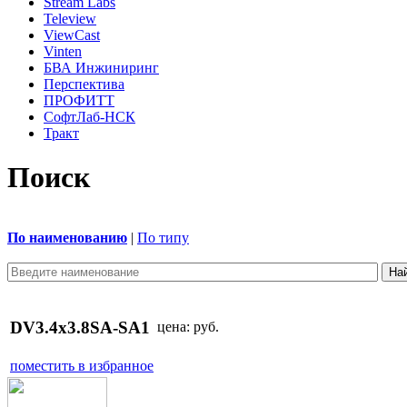
Stream Labs
Teleview
ViewCast
Vinten
БВА Инжиниринг
Перспектива
ПРОФИТТ
СофтЛаб-НСК
Тракт
Поиск
По наименованию
|
По типу
DV3.4x3.8SA-SA1
цена:
руб.
поместить в избранное