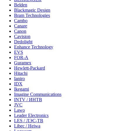
Belden
Blackmagic Design
Bram Technologies
Cambo
Canare
Canon
Cavision
Dedolight
Enhance Technology
EVS
FOR-A
Guramex
Hewlett-Packard
Hitachi
Ianiro
IDX
Ikegami
Imagine Communications
INTV / ИНТВ
JVC
Lawo
Leader Electronics
LES / ЛЭС-ТВ
Libec / Heiwa