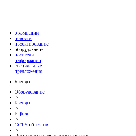
о компании
новости
проектирование
оборудование
носители
информации
специальные
предложения
Бренды
Оборудование
>
Бренды
>
Fujinon
>
CCTV объективы
>
Объективы с переменным фокусом