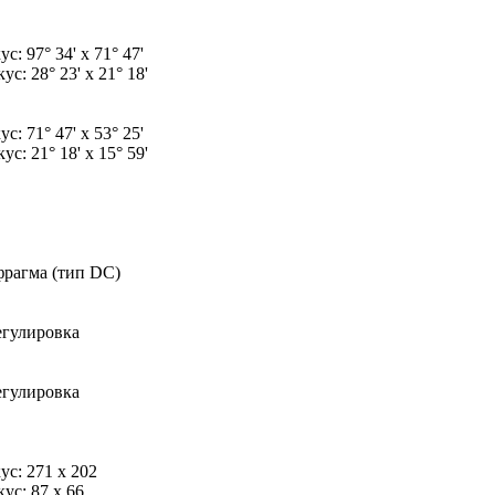
с: 97° 34' x 71° 47'
ус: 28° 23' x 21° 18'
с: 71° 47' x 53° 25'
ус: 21° 18' x 15° 59'
рагма (тип DC)
егулировка
егулировка
ус: 271 x 202
ус: 87 x 66