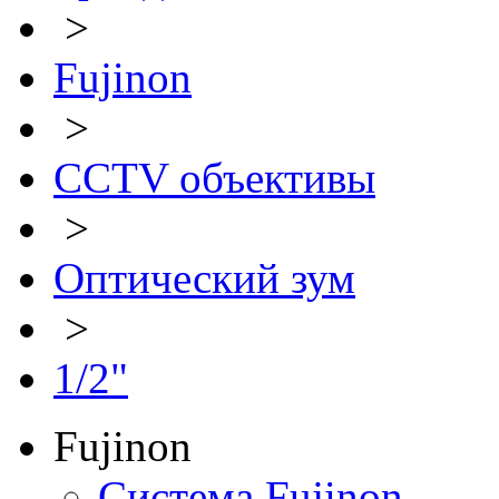
>
Fujinon
>
CCTV объективы
>
Оптический зум
>
1/2"
Fujinon
Система Fujinon