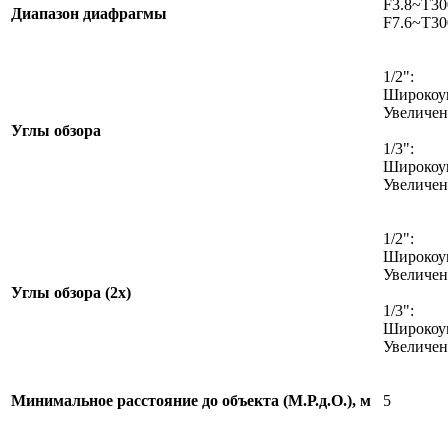
F3.8~T30
Диапазон диафрагмы
F7.6~T30
1/2":
Широкоуг
Увеличени
Углы обзора
1/3":
Широкоуг
Увеличени
1/2":
Широкоуг
Увеличени
Углы обзора (2x)
1/3":
Широкоуго
Увеличени
Минимальное расстояние до объекта (М.Р.д.О.), м
5