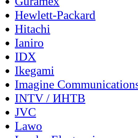
Guramex
Hewlett-Packard
Hitachi
Ianiro
IDX
Ikegami
Imagine Communication
INTV / ИНТВ
JVC
Lawo