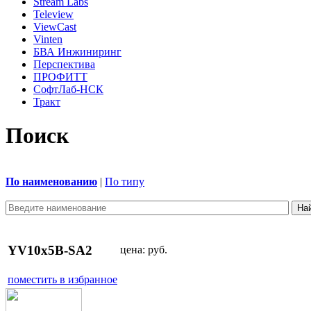
Stream Labs
Teleview
ViewCast
Vinten
БВА Инжиниринг
Перспектива
ПРОФИТТ
СофтЛаб-НСК
Тракт
Поиск
По наименованию
|
По типу
YV10x5B-SA2
цена:
руб.
поместить в избранное