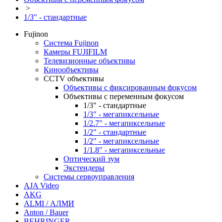
>
1/3" - стандартные
Fujinon
Система Fujinon
Камеры FUJIFILM
Телевизионные объективы
Кинообъективы
CCTV объективы
Объективы с фиксированным фокусом
Объективы с переменным фокусом
1/3" - стандартные
1/3" - мегапиксельные
1/2.7" - мегапиксельные
1/2" - стандартные
1/2" - мегапиксельные
1/1.8" - мегапиксельные
Оптический зум
Экстендеры
Системы сервоуправления
AJA Video
AKG
ALMI / АЛМИ
Anton / Bauer
BEHRINGER