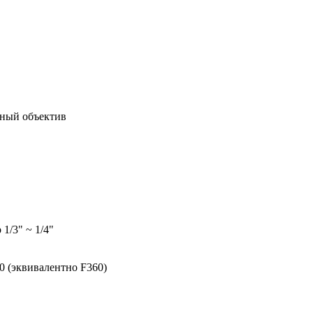
ный объектив
 1/3" ~ 1/4"
0 (эквивалентно F360)