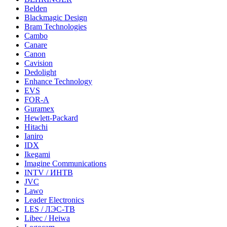
Belden
Blackmagic Design
Bram Technologies
Cambo
Canare
Canon
Cavision
Dedolight
Enhance Technology
EVS
FOR-A
Guramex
Hewlett-Packard
Hitachi
Ianiro
IDX
Ikegami
Imagine Communications
INTV / ИНТВ
JVC
Lawo
Leader Electronics
LES / ЛЭС-ТВ
Libec / Heiwa