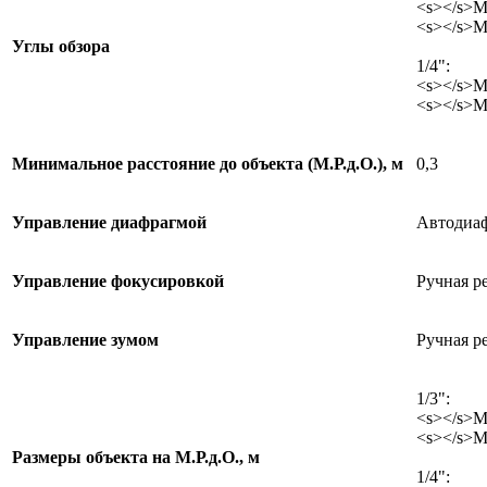
<s></s>Ми
<s></s>Ма
Углы обзора
1/4":
<s></s>Ми
<s></s>Ма
Минимальное расстояние до объекта (М.Р.д.О.), м
0,3
Управление диафрагмой
Автодиаф
Управление фокусировкой
Ручная р
Управление зумом
Ручная р
1/3":
<s></s>М
<s></s>Ма
Размеры объекта на М.Р.д.О., м
1/4":