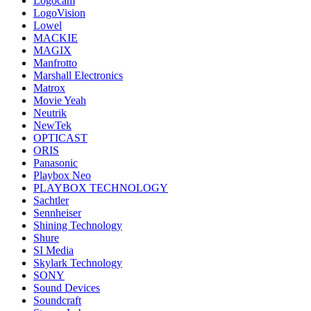
Logocam
LogoVision
Lowel
MACKIE
MAGIX
Manfrotto
Marshall Electronics
Matrox
Movie Yeah
Neutrik
NewTek
OPTICAST
ORIS
Panasonic
Playbox Neo
PLAYBOX TECHNOLOGY
Sachtler
Sennheiser
Shining Technology
Shure
SI Media
Skylark Technology
SONY
Sound Devices
Soundcraft