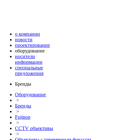
о компании
новости
проектирование
оборудование
носители
информации
специальные
предложения
Бренды
Оборудование
>
Бренды
>
Fujinon
>
CCTV объективы
>
Объективы с переменным фокусом