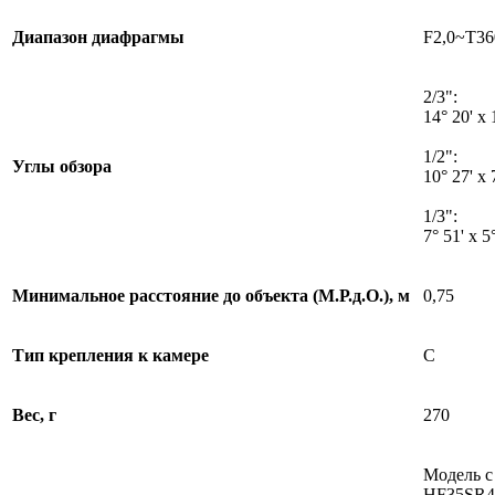
Диапазон диафрагмы
F2,0~T36
2/3":
14° 20' x 
1/2":
Углы обзора
10° 27' x 
1/3":
7° 51' x 5
Минимальное расстояние до объекта (М.Р.д.О.), м
0,75
Тип крепления к камере
C
Вес, г
270
Модель с
HF35SR4