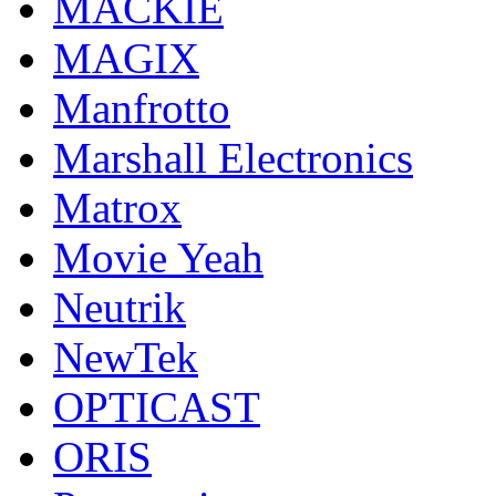
MACKIE
MAGIX
Manfrotto
Marshall Electronics
Matrox
Movie Yeah
Neutrik
NewTek
OPTICAST
ORIS