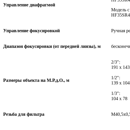
Управление диафрагмой
Модель с
HF35SR
Управление фокусировкой
Ручная р
Диапазон фокусировки (от передней линзы), м
бесконечн
2/3":
191 x 143
1/2":
Размеры объекта на М.Р.д.О., м
139 x 104
1/3":
104 x 78
Резьба для фильтра
M40,5x0,