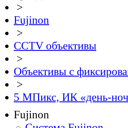
>
Fujinon
>
CCTV объективы
>
Объективы с фиксиров
>
5 МПикс, ИК «день-но
Fujinon
Система Fujinon