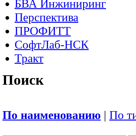
БВА Инжиниринг
Перспектива
ПРОФИТТ
СофтЛаб-НСК
Тракт
Поиск
По наименованию
|
По т