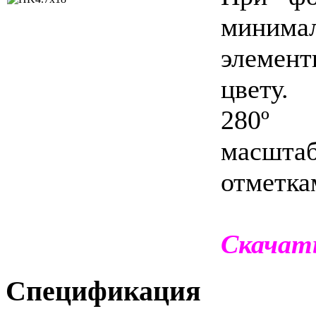
минима
элемен
цвету.
280º 
масшт
отметка
Скачат
Спецификация