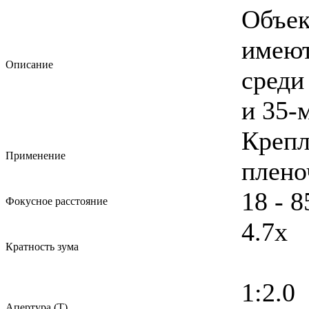
Объек
имею
Описание
среди
и 35-
Креп
Применение
плено
18 - 
Фокусное расстояние
4.7x
Кратность зума
1:2.0
Апертура (T)