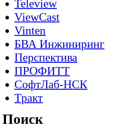
Teleview
ViewCast
Vinten
БВА Инжиниринг
Перспектива
ПРОФИТТ
СофтЛаб-НСК
Тракт
Поиск