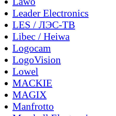
Lawo
Leader Electronics
LES / ЛЭС-ТВ
Libec / Heiwa
Logocam
LogoVision
Lowel
MACKIE
MAGIX
Manfrotto