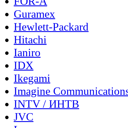
FOR-A
Guramex
Hewlett-Packard
Hitachi
Ianiro
IDX
Ikegami
Imagine Communication
INTV / ИНТВ
JVC