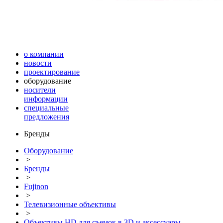
о компании
новости
проектирование
оборудование
носители
информации
специальные
предложения
Бренды
Оборудование
>
Бренды
>
Fujinon
>
Телевизионные объективы
>
Объективы HD для съемок в 3D и аксессуары