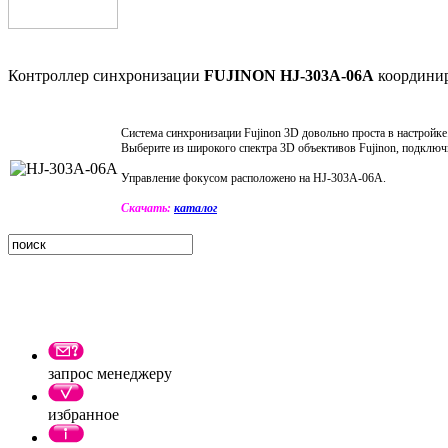
Контроллер синхронизации
FUJINON HJ-303A-06A
координир
Система
синхронизации
Fujinon 3D
дов
ольно проста в настройке
Выберите из широкого спектра 3D объективов Fujinon, подклю
Управление фокусом расположено на
HJ-303A-06A.
Скачать:
каталог
запрос менеджеру
избранное