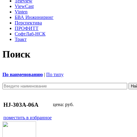
Teleview
ViewCast
Vinten
БВА Инжиниринг
Перспектива
ПРОФИТТ
СофтЛаб-НСК
Тракт
Поиск
По наименованию
|
По типу
HJ-303A-06A
цена:
руб.
поместить в избранное