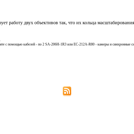
ует работу двух объективов так, что их кольца масштабировани
.
чите с помощью кабелей - по 2 SA-206H-1R3 или EC-212A-R80 - камеры и синхронные 