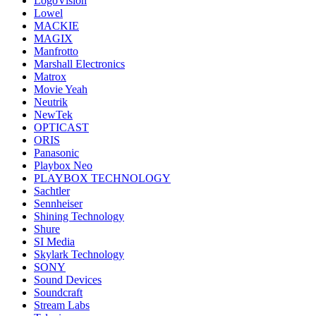
LogoVision
Lowel
MACKIE
MAGIX
Manfrotto
Marshall Electronics
Matrox
Movie Yeah
Neutrik
NewTek
OPTICAST
ORIS
Panasonic
Playbox Neo
PLAYBOX TECHNOLOGY
Sachtler
Sennheiser
Shining Technology
Shure
SI Media
Skylark Technology
SONY
Sound Devices
Soundcraft
Stream Labs