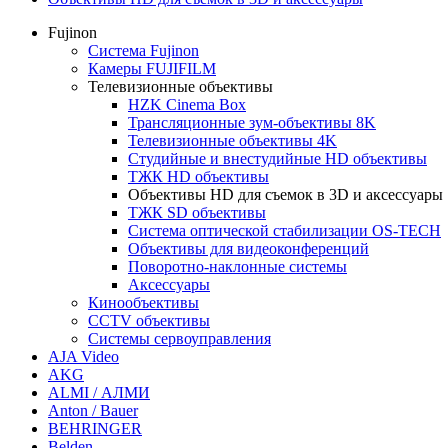
Fujinon
Система Fujinon
Камеры FUJIFILM
Телевизионные объективы
HZK Cinema Box
Трансляционные зум-объективы 8K
Телевизионные объективы 4K
Студийные и внестудийные HD объективы
ТЖК HD объективы
Объективы HD для съемок в 3D и аксессуары
ТЖК SD объективы
Система оптической стабилизации OS-TECH
Объективы для видеоконференций
Поворотно-наклонные системы
Аксессуары
Кинообъективы
CCTV объективы
Системы сервоуправления
AJA Video
AKG
ALMI / АЛМИ
Anton / Bauer
BEHRINGER
Belden