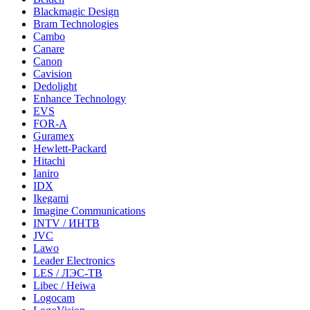
Blackmagic Design
Bram Technologies
Cambo
Canare
Canon
Cavision
Dedolight
Enhance Technology
EVS
FOR-A
Guramex
Hewlett-Packard
Hitachi
Ianiro
IDX
Ikegami
Imagine Communications
INTV / ИНТВ
JVC
Lawo
Leader Electronics
LES / ЛЭС-ТВ
Libec / Heiwa
Logocam