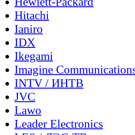
Hewlett-Packard
Hitachi
Ianiro
IDX
Ikegami
Imagine Communication
INTV / ИНТВ
JVC
Lawo
Leader Electronics