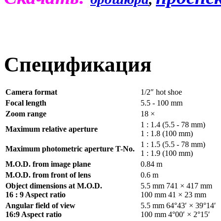
Спецификация
Camera format
1/2″ hot shoe
Focal length
5.5 - 100 mm
Zoom range
18 ×
1 : 1.4 (5.5 - 78 mm)
Maximum relative aperture
1 : 1.8 (100 mm)
1 : 1.5 (5.5 - 78 mm)
Maximum photometric aperture T-No.
1 : 1.9 (100 mm)
M.O.D. from image plane
0.84 m
M.O.D. from front of lens
0.6 m
Object dimensions at M.O.D.
5.5 mm 741 × 417 mm
16 : 9 Aspect ratio
100 mm 41 × 23 mm
Angular field of view
5.5 mm 64°43′ × 39°14′
16:9 Aspect ratio
100 mm 4°00′ × 2°15′