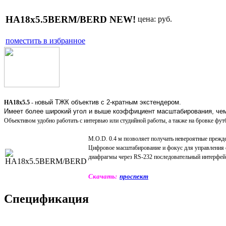
HA18x5.5BERM/BERD NEW!
цена:
руб.
поместить в избранное
овый ТЖК объектив с 2-кратным экстендером.
HA18x5.5
- н
Имеет более широкий угол и
выше
коэффициент масштабирования, че
Объективом
удобно работать с интервью или студийной работы, а также на бровке фут
M.O.D.
0.4 м позволяет
получать
н
евероятные
прежд
Цифровое масштабирование и фокус для управления с
диафрагмы через RS-232 последовательный интерфейс
Скачать:
проспект
Спецификация