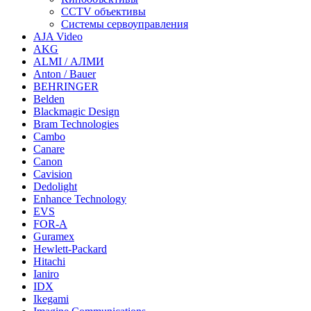
CCTV объективы
Системы сервоуправления
AJA Video
AKG
ALMI / АЛМИ
Anton / Bauer
BEHRINGER
Belden
Blackmagic Design
Bram Technologies
Cambo
Canare
Canon
Cavision
Dedolight
Enhance Technology
EVS
FOR-A
Guramex
Hewlett-Packard
Hitachi
Ianiro
IDX
Ikegami