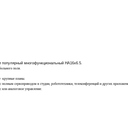
м популярный многофункциональный HA16x6.5.
больного поля.
е
крупные планы.
 полным сервоприводом в студии, робототехники, телеконференций и других приложени
 или аналоговое управление.