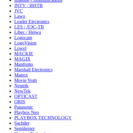
Imagine Communications
INTV / ИНТВ
JVC
Lawo
Leader Electronics
LES / ЛЭС-ТВ
Libec / Heiwa
Logocam
LogoVision
Lowel
MACKIE
MAGIX
Manfrotto
Marshall Electronics
Matrox
Movie Yeah
Neutrik
NewTek
OPTICAST
ORIS
Panasonic
Playbox Neo
PLAYBOX TECHNOLOGY
Sachtler
Sennheiser