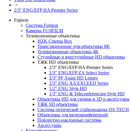
>
2/3" ENG/EFP HA Premier Series
Fujinon
Система Fujinon
Камеры FUJIFILM
Телевизионные объективы
HZK Cinema Box
Трансляционные зум-объективы 8K
Телевизионные объективы 4K
Студийные и внестудийные HD объективы
ТЖК HD объективы
2/3" ENG/EFP HA Premier Series
2/3" ENG/EFP ZA Select Series
2/3" PF Assist HD Lenses
2/3" ENG XA EXCEED Series
1/2" ENG Style HD
1/3" ENG & Teleconferencing Style HD
Объективы HD для съемок в 3D и аксессуары
ТЖК SD объективы
Система оптической стабилизации OS-TECH
Объективы для видеоконференций
Поворотно-наклонные системы
Аксессуары
Кинообъективы