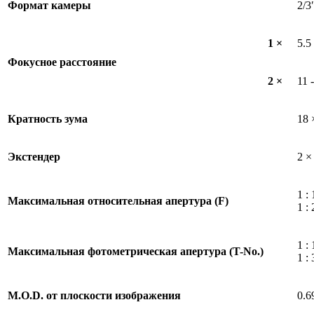
Формат камеры
2/3
1 ×
5.5
Фокусное расстояние
2 ×
11 
Кратность зума
18 
Экстендер
2 ×
1 :
Максимальная относительная апертура (F)
1 :
1 :
Максимальная фотометрическая апертура (T-No.)
1 :
M.O.D. от плоскости изображения
0.6