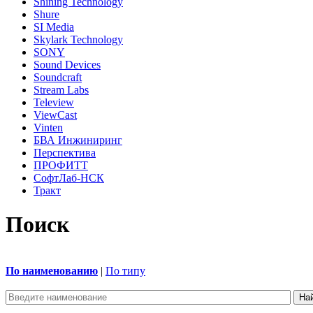
Shining Technology
Shure
SI Media
Skylark Technology
SONY
Sound Devices
Soundcraft
Stream Labs
Teleview
ViewCast
Vinten
БВА Инжиниринг
Перспектива
ПРОФИТТ
СофтЛаб-НСК
Тракт
Поиск
По наименованию
|
По типу