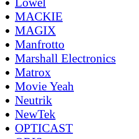
Lowel
MACKIE
MAGIX
Manfrotto
Marshall Electronics
Matrox
Movie Yeah
Neutrik
NewTek
OPTICAST