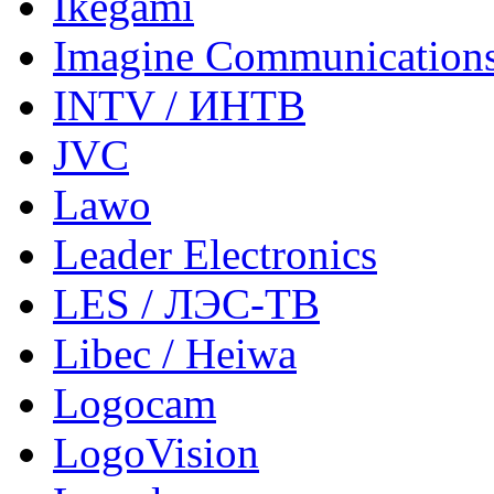
Ikegami
Imagine Communication
INTV / ИНТВ
JVC
Lawo
Leader Electronics
LES / ЛЭС-ТВ
Libec / Heiwa
Logocam
LogoVision