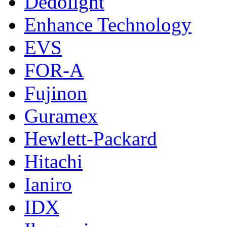
Dedolight
Enhance Technology
EVS
FOR-A
Fujinon
Guramex
Hewlett-Packard
Hitachi
Ianiro
IDX