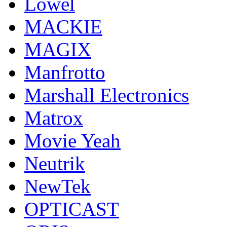
Lowel
MACKIE
MAGIX
Manfrotto
Marshall Electronics
Matrox
Movie Yeah
Neutrik
NewTek
OPTICAST