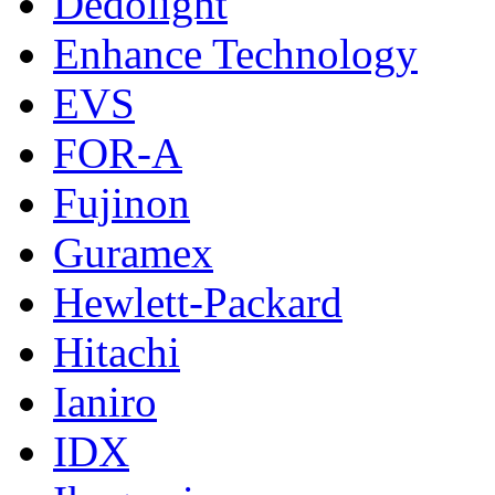
Dedolight
Enhance Technology
EVS
FOR-A
Fujinon
Guramex
Hewlett-Packard
Hitachi
Ianiro
IDX