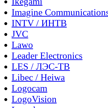
Ikegami
Imagine Communication
INTV / ИНТВ
JVC
Lawo
Leader Electronics
LES / ЛЭС-ТВ
Libec / Heiwa
Logocam
LogoVision