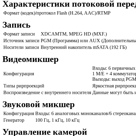
Характеристики потоковой пере
Формат (кодек)/протокол
Flash (H.264, AAC)/RTMP
Запись
Формат записи
XDCAMTM, MPEG HD (MXF.)
Источник записи
PGM (Программа) или AUX (Дополнительны
Носители записи
Внутренний накопитель mSATA (192 ГБ)
Видеомикшер
Входы: 6 первичных
Конфигурация
1 M/E + 4 коммутатора
Выходы: выход PGM
Типы рирпроекций
Яркостная рирпроек
Воспроизведение с внутреннего носителя
Данные могут быть 
Звуковой микшер
Конфигурация
Входы: 6 аналоговых моноканалов/6 стереокана
Генератор
100 Гц, 1 кГц, 10 кГц
Управление камерой