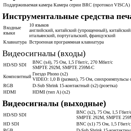
Поддерживаемая камера
Камера серии BRC (протокол VISCA)
Инструментальные средства печа
10 языков
Входные
английский, китайский (упрощенный), китайский
языки
итальянский, португальский, французский
Клавиатура
Встроенная программная клавиатура
Видеосигналы (входы)
BNC (x4), 75 Ом, 1,5 Гбит/с, 270 Мбит/с
HD/SD SDI
SMPTE 292M, SMPTE 259M-C
Гнездо Phono (x2)
Композитный
VIDEO: 1,0 В (размах), 75 Ом, синхроимпульсы
RGB
D-Sub Shrink 15-контактный (x2) (розетка)
HDMI
HDMI (тип A) (x2)
Видеосигналы (выходные)
BNC (x2), 75 Ом, 1,5 Гбит/
HD/SD SDI
SMPTE 292M, SMPTE 259
HD SDI
BNC (x1) 75 Ом, 1,5 Гбит
RGB
D-Sub Shrink 15-контактный