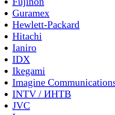
Fujinon
Guramex
Hewlett-Packard
Hitachi
Ianiro
IDX
Ikegami
Imagine Communication
INTV / ИНТВ
JVC