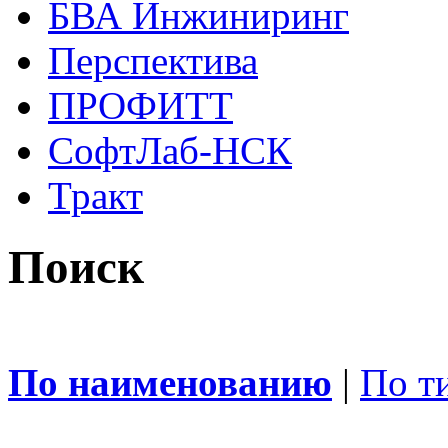
БВА Инжиниринг
Перспектива
ПРОФИТТ
СофтЛаб-НСК
Тракт
Поиск
По наименованию
|
По т