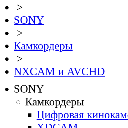
>
SONY
>
Камкордеры
>
NXCAM и AVCHD
SONY
Камкордеры
Цифровая кинокам
XDCAM