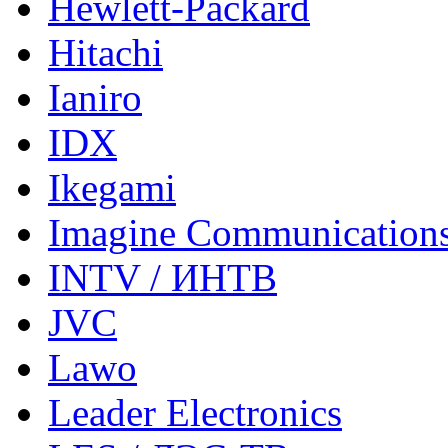
Hewlett-Packard
Hitachi
Ianiro
IDX
Ikegami
Imagine Communication
INTV / ИНТВ
JVC
Lawo
Leader Electronics