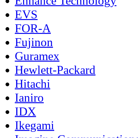
Enhance Technology
EVS
FOR-A
Fujinon
Guramex
Hewlett-Packard
Hitachi
Ianiro
IDX
Ikegami