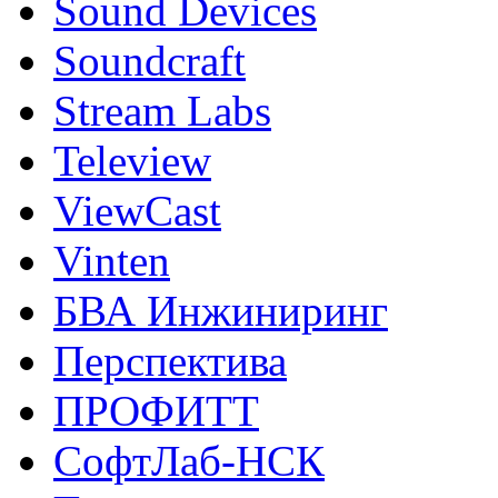
Sound Devices
Soundcraft
Stream Labs
Teleview
ViewCast
Vinten
БВА Инжиниринг
Перспектива
ПРОФИТТ
СофтЛаб-НСК