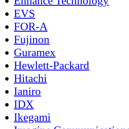
Enhance Technology
EVS
FOR-A
Fujinon
Guramex
Hewlett-Packard
Hitachi
Ianiro
IDX
Ikegami