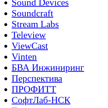
Sound Devices
Soundcraft
Stream Labs
Teleview
ViewCast
Vinten
БВА Инжиниринг
Перспектива
ПРОФИТТ
СофтЛаб-НСК