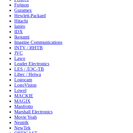
Fujinon
Guramex
Hewlett-Packard
Hitachi
Ianiro
IDX
Ikegami
Imagine Communications
INTV / ИНТВ
JVC
Lawo
Leader Electronics
LES / ЛЭС-ТВ
Libec / Heiwa
Logocam
LogoVision
Lowel
MACKIE
MAGIX
Manfrotto
Marshall Electronics
Movie Yeah
Neutrik
NewTek