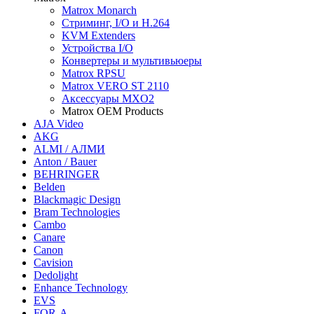
Matrox Monarch
Cтриминг, I/O и H.264
KVM Extenders
Устройства I/O
Конвертеры и мультивьюеры
Matrox RPSU
Matrox VERO ST 2110
Аксессуары MXO2
Matrox OEM Products
AJA Video
AKG
ALMI / АЛМИ
Anton / Bauer
BEHRINGER
Belden
Blackmagic Design
Bram Technologies
Cambo
Canare
Canon
Cavision
Dedolight
Enhance Technology
EVS
FOR-A