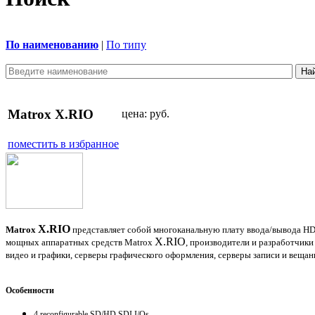
По наименованию
|
По типу
Matrox X.RIO
цена:
руб.
поместить в избранное
X.RIO
Matrox
представляет собой многоканальную плату ввода/вывода HD 
X.RIO
мощных аппаратных средств Matrox
, производители и разработчики
видео и графики, серверы графического оформления, серверы записи и веща
Особенности
4 reconfigurable SD/HD SDI I/Os