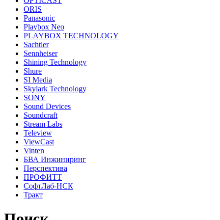
OPTICAST
ORIS
Panasonic
Playbox Neo
PLAYBOX TECHNOLOGY
Sachtler
Sennheiser
Shining Technology
Shure
SI Media
Skylark Technology
SONY
Sound Devices
Soundcraft
Stream Labs
Teleview
ViewCast
Vinten
БВА Инжиниринг
Перспектива
ПРОФИТТ
СофтЛаб-НСК
Тракт
Поиск