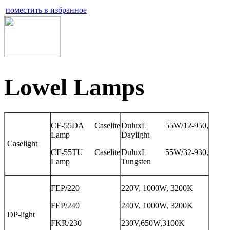
поместить в избранное
Lowel Lamps
CF-55DA Caselite
DuluxL 55W/12-950,
Lamp
Daylight
Caselight
CF-55TU Caselite
DuluxL 55W/32-930,
Lamp
Tungsten
FEP/220
220V, 1000W, 3200K
FEP/240
240V, 1000W, 3200K
DP-light
FKR/230
230V,650W,3100K