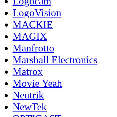
Logocam
LogoVision
MACKIE
MAGIX
Manfrotto
Marshall Electronics
Matrox
Movie Yeah
Neutrik
NewTek