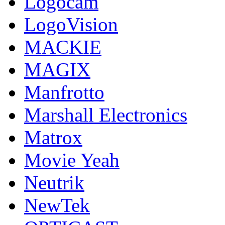
Logocam
LogoVision
MACKIE
MAGIX
Manfrotto
Marshall Electronics
Matrox
Movie Yeah
Neutrik
NewTek