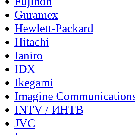
Fujinon
Guramex
Hewlett-Packard
Hitachi
Ianiro
IDX
Ikegami
Imagine Communication
INTV / ИНТВ
JVC