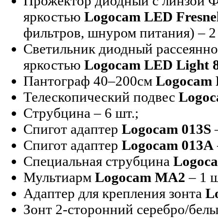
Прожектор диодный с линзой Ф
яркостью
Logocam LED Fresnel
фильтров, шнуром питания) – 2
Светильник диодный рассеянно
яркостью
Logocam LED Light 8
Пантограф 40–200см
Logocam 
Телескопический подвес
Logoc
Струбцина – 6 шт.;
Спигот адаптер
Logocam 013S
–
Спигот адаптер
Logocam 013A
Специальная струбцина
Logoc
Мультиарм
Logocam MA2
– 1 ш
Адаптер для крепления зонта
L
Зонт 2-сторонний серебро/бел