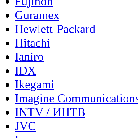
Fujinon
Guramex
Hewlett-Packard
Hitachi
Ianiro
IDX
Ikegami
Imagine Communication
INTV / ИНТВ
JVC