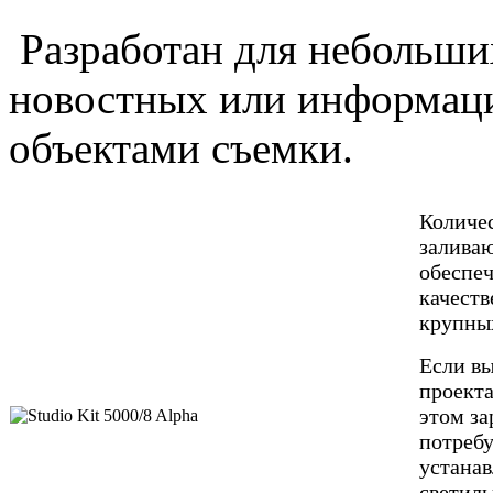
Разработан для небольши
новостных или информаци
объектами съемки.
Количес
залива
обеспе
качеств
крупных
Если вы
проекта
этом за
потребу
устана
светиль