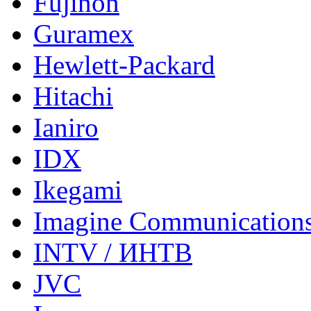
Fujinon
Guramex
Hewlett-Packard
Hitachi
Ianiro
IDX
Ikegami
Imagine Communication
INTV / ИНТВ
JVC