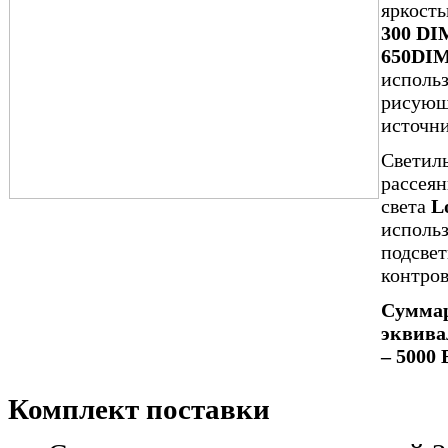
яркост
300 DI
650DI
использ
рисующ
источни
Светил
рассея
света
L
использ
подсвет
контров
Сумма
эквива
– 5000 
Комплект поставки