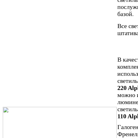
послужи
базой.
Все св
штатив
В качес
комплек
исполь
светил
220 Alp
можно 
люмине
светил
110 Alp
Галоге
Френел